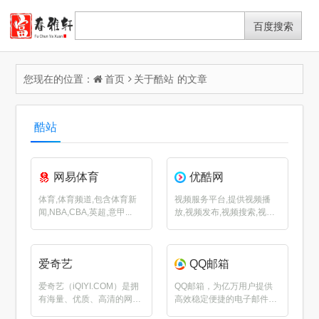
您现在的位置：
首页
关于
酷站
的文章
酷站
网易体育
优酷网
体育,体育频道,包含体育新
视频服务平台,提供视频播
闻,NBA,CBA,英超,意甲...
放,视频发布,视频搜索,视频
分享...
爱奇艺
QQ邮箱
爱奇艺（iQIYI.COM）是拥
QQ邮箱，为亿万用户提供
有海量、优质、高清的网
高效稳定便捷的电子邮件服
络...
务。你可...