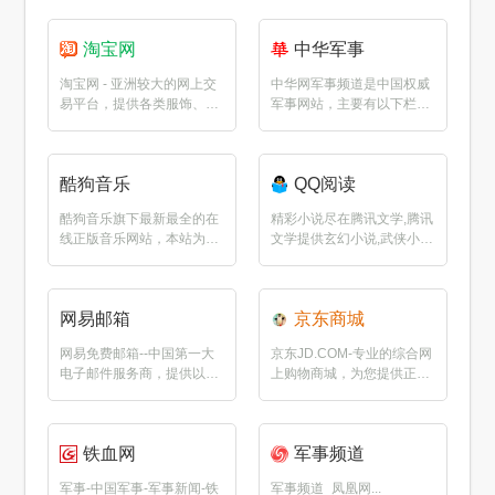
淘宝网
中华军事
淘宝网 - 亚洲较大的网上交
中华网军事频道是中国权威
易平台，提供各类服饰、美
军事网站，主要有以下栏
容、...
目：军事要...
酷狗音乐
QQ阅读
酷狗音乐旗下最新最全的在
精彩小说尽在腾讯文学,腾讯
线正版音乐网站，本站为您
文学提供玄幻小说,武侠小
免费提供...
说,原...
网易邮箱
京东商城
网易免费邮箱--中国第一大
京东JD.COM-专业的综合网
电子邮件服务商，提供以
上购物商城，为您提供正品
@163...
低...
铁血网
军事频道
军事-中国军事-军事新闻-铁
军事频道_凤凰网...