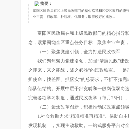
摘要：
富阳区民政局在和上级民政部门的精心指导和区委区政府的坚强
业主责，抓改革、补短板、优服务，取得较好的成效...
富阳区民政局在和上级民政部门的精心指导和
念，紧紧围绕全区重点任务目标，聚焦主业主责
（一）聚焦党建引领，全力打造民政铁军
我们聚焦聚力党建引领，加强“清廉民政”建
之即来，来之能战，战之必胜”的民政铁军。一是
担使命，找差距、抓落实”的总要求，不折不扣完
部队伍结构。开展中层干部竞聘和一般岗位双向选
完善各项学习制度，通过民政夜学（每月25日）
（二）聚焦改革创新，积极推动民政重点领
1.社会救助力求“精准精准再精准”。借助
发现机制上，实现主动救助。一站式服务平台对