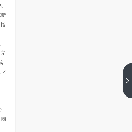
人
革新
同指
、
，完
成
，不
富
阳
交
下
通
一
篇
地
理
办
明确