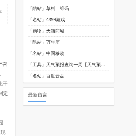
「酷站」
草料二维码
主
「名站」
4399游戏
「购物」
天猫商城
「酷站」
万年历
「名站」
中国移动
“召
「工具」
天气预报查询一周【天气预报】
、
「名站」
百度云盘
化干
制定
最新留言
是
实现