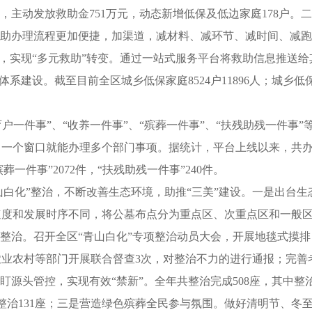
次，主动发放救助金751万元，动态新增低保及低边家庭178户。
救助办理流程更加便捷，加渠道，减材料、减环节、减时间、减跑
上，实现“多元救助”转变。通过一站式服务平台将救助信息推送给
体系建设。截至目前全区城乡低保家庭8524户11896人；城乡低
育户一件事”、“收养一件事”、“殡葬一件事”、“扶残助残一件事”
，一个窗口就能办理多个部门事项。据统计，平台上线以来，共
殡葬一件事”2072件，“扶残助残一件事”240件。
山白化”整治，不断改善生态环境，助推“三美”建设。一是出台生
速度和发展时序不同，将公墓布点分为重点区、次重点区和一般
项整治。召开全区“青山白化”专项整治动员大会，开展地毯式摸排
业农村等部门开展联合督查3次，对整治不力的进行通报；完善
盯源头管控，实现有效“禁新”。全年共整治完成508座，其中整
差整治131座；三是营造绿色殡葬全民参与氛围。做好清明节、冬