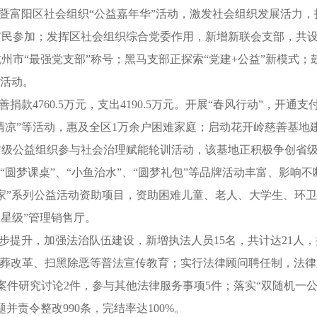
州市暨富阳区社会组织“公益嘉年华”活动，激发社会组织发展活力，
余市民参加；发挥区社会组织综合党委作用，新增新联会支部，共设
市“最强党支部”称号；黑马支部正探索“党建+公益”新模式；
”活动。
款4760.5万元，支出4190.5万元。开展“春风行动”，开通支
清凉”等活动，惠及全区1万余户困难家庭；启动花开岭慈善基地
村级公益组织参与社会治理赋能轮训活动，该基地正积极争创省
“圆梦课桌”、“小鱼治水”、“圆梦礼包”等品牌活动丰富、影响不
万家”系列公益活动资助项目，资助困难儿童、老人、大学生、环
五星级”管理销售厅。
步提升，加强法治队伍建设，新增执法人员15名，共计达21人，
殡葬改革、扫黑除恶等普法宣传教育；实行法律顾问聘任制，法律
案件研究讨论2件，参与其他法律服务事项5件；落实“双随机一
并责令整改990条，完结率达100%。