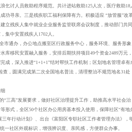
浪乞讨人员救助程序规范。共计进站救助125人次，医疗救助18
员成功寻亲。三是残疾职工福利保障有力。积极适应 “放管服”改
。建立残疾人集中就业企业服务监管联席会议制度，推动部门共
，集中安置残疾人1702人。
现全市通办，办公地点搬至区行政服务中心，服务环境、服务形象
库移民安置融入服务，安排后期扶持项目49个资金2489万元
完成，深入推进“1+1+1”结对帮扶工作机制；区划地名管理卓有
检查，圆满完成第二次全国地名普法，清理整治不规范地名31处
精细
府的“三高”发展要求，做好社区治理提升工作，助推高水平社会治
等形式，全区50个社区办公用房基本投入使用，保障社区“有地
发展三年行动计划》、出台《富阳区专职社区工作者管理办法》，
是统一社区外观标识，增强辨识度、亲民感，方便群众办事。