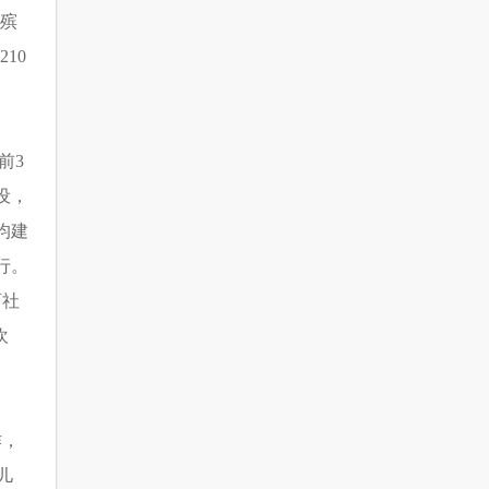
；殡
10
前3
设，
均建
行。
育社
欢
作，
儿