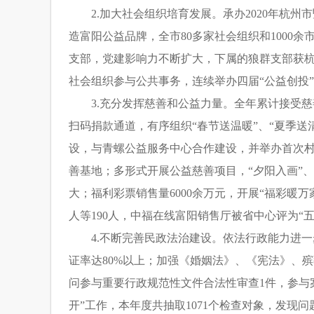
2.加大社会组织培育发展。承办2020年杭
造富阳公益品牌，全市80多家社会组织和1000
支部，党建影响力不断扩大，下属的狼群支部获杭州
社会组织参与公共事务，连续举办四届“公益创投
3.充分发挥慈善和公益力量。全年累计接受慈善捐
扫码捐款通道，有序组织“春节送温暖”、“夏季送
设，与青螺公益服务中心合作建设，并举办首次
善基地；多形式开展公益慈善项目，“夕阳入画”、
大；福利彩票销售量6000余万元，开展“福彩暖
人等190人，中福在线富阳销售厅被省中心评为“
4.不断完善民政法治建设。依法行政能力进一
证率达80%以上；加强《婚姻法》、《宪法》、
问参与重要行政规范性文件合法性审查1件，参与
开”工作，本年度共抽取1071个检查对象，发现问题