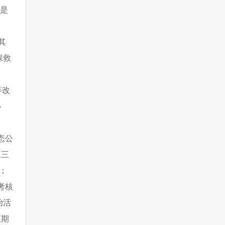
二是
其
保救
等改
办
态公
区三
；
考核
治活
至期