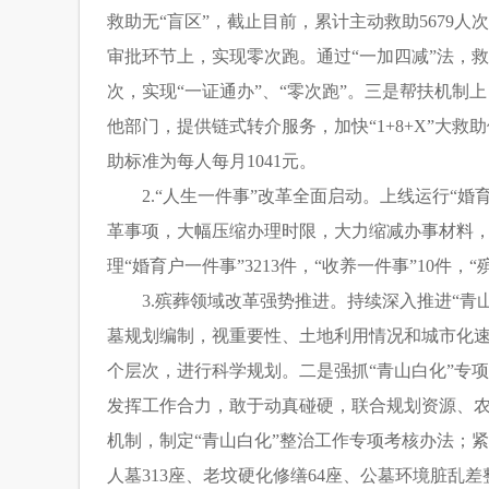
救助无“盲区”，截止目前，累计主动救助5679人
审批环节上，实现零次跑。通过“一加四减”法，
次，实现“一证通办”、“零次跑”。三是帮扶机制
他部门，提供链式转介服务，加快“1+8+X”大救助
助标准为每人每月1041元。
2.“人生一件事”改革全面启动。上线运行“婚
革事项，大幅压缩办理时限，大力缩减办事材料
理“婚育户一件事”3213件，“收养一件事”10件，“
3.殡葬领域改革强势推进。持续深入推进“青
墓规划编制，视重要性、土地利用情况和城市化
个层次，进行科学规划。二是强抓“青山白化”专
发挥工作合力，敢于动真碰硬，联合规划资源、农
机制，制定“青山白化”整治工作专项考核办法；紧
人墓313座、老坟硬化修缮64座、公墓环境脏乱