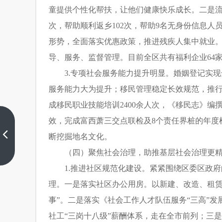
童提供个性化帮扶，让他们健康快乐成长。二是流
次，帮助顺利返乡102次，帮助9名无身份信息人
形势，全面落实优惠政策，推进残疾人集中就业
导、服务、监督管理。目前全区共有福利企业64家
3.专项社会服务能力提升明显。婚姻登记实
服务能力大为提升；移民管理稳定长效规范，推行水
成移民职业技能培训2400余人次，《移民志》编撰
效，完成富西萧三交点联检及8个责任界桩的年度
富
阳
断挖掘地名文化。
龙
上
（四）聚焦社会治理，助推基层社会治理更
门
一
篇
古
1.推进社区规范化建设。紧紧围绕区委区政
镇
理。一是落实社区办公用房。以新建、改造、租赁
事”。二是落实《社会工作人才队伍服务“三高”
社工“三岗十八级”薪酬体系，走在全市前列；三