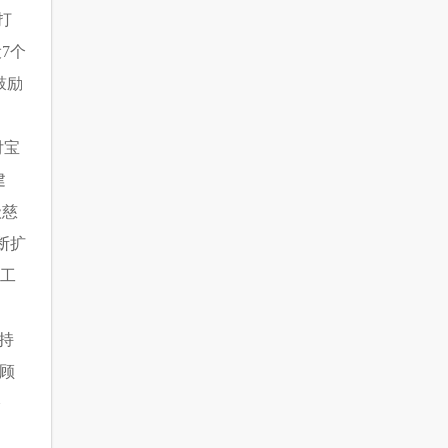
打
7个
鼓励
付宝
建
级慈
断扩
卫工
持
顾
公