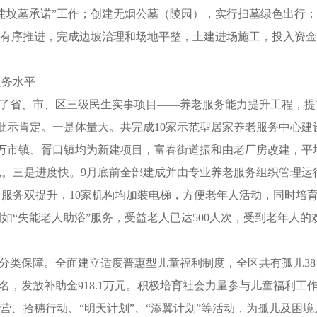
建坟墓承诺”工作；创建无烟公墓（陵园），实行扫墓绿色出行
程有序推进，完成边坡治理和场地平整，土建进场施工，投入资金2
服务水平
承办了省、市、区三级民生实事项目——养老服务能力提升工程，提
批示肯定。一是体量大。共完成10家示范型居家养老服务中心建
万市镇、胥口镇均为新建项目，富春街道振和由老厂房改建，平
余万元。三是进度快。9月底前全部建成并由专业养老服务组织管理运
服务双提升，10家机构均加装电梯，方便老年人活动，同时培
“失能老人助浴”服务，受益老人已达500人次，受到老年人的
现分类保障。全面建立适度普惠型儿童福利制度，全区共有孤儿38
12名，发放补助金918.1万元。积极培育社会力量参与儿童福利工
营、拾穗行动、“明天计划”、“添翼计划”等活动，为孤儿及困境