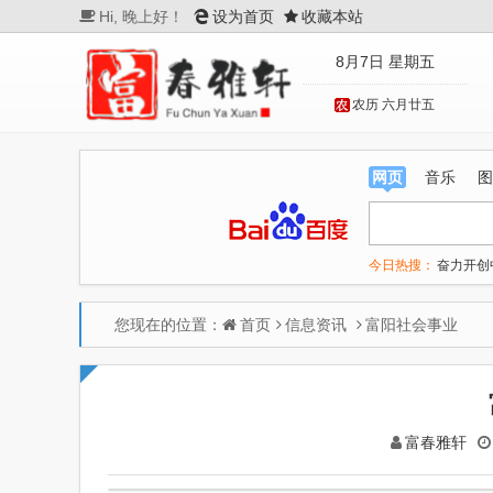
Hi,
晚上好！
设为首页
收藏本站
8月7日 星期五
农历 六月廿五
网页
音乐
图
今日热搜：
奋力开创
未来五年中国民航重
河南濮阳一女子趁店
您现在的位置：
首页
信息资讯
富阳社会事业
百花奖开幕式 刘浩
富春雅轩