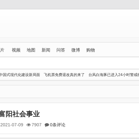
片
视频
地图
新闻
问答
微博
购物
中国式现代化建设新局面
飞机票免费退改真的来了
台风白海豚已进入24小时警戒
磅规划出炉
胡彦斌获《歌手2026》歌王
拼豆有多火 一公里内能有40家店
内无人拿走手机
《去你的岛》 观众哭崩
北京多站点小时雨量下到全国第一
存独舞
富阳社会事业
2021-07-09
7907
0条评论